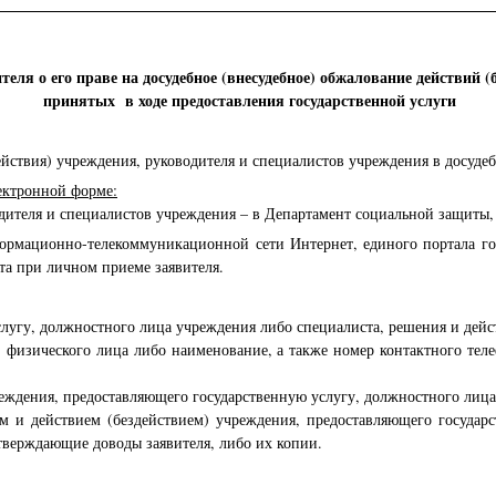
ля о его праве на досудебное (внесудебное) обжалование действий (
принятых в ходе предоставления государственной услуги
ействия) учреждения, руководителя и специалистов учреждения в досуде
ектронной форме:
ителя и специалистов учреждения – в Департамент социальной защиты, о
формационно-телекоммуникационной сети Интернет, единого портала го
та при личном приеме заявителя.
лугу, должностного лица учреждения либо специалиста, решения и дейст
 - физического лица либо наименование, а также номер контактного тел
реждения, предоставляющего государственную услугу, должностного лица
ем и действием (бездействием) учреждения, предоставляющего государ
тверждающие доводы заявителя, либо их копии.