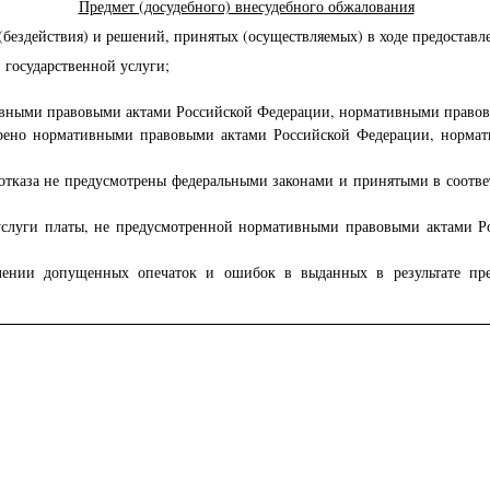
Предмет (досудебного) внесудебного обжалования
действия) и решений, принятых (осуществляемых) в ходе предоставлен
 государственной услуги;
тивными правовыми актами Российской Федерации, нормативными правов
отрено нормативными правовыми актами Российской Федерации, норма
ия отказа не предусмотрены федеральными законами и принятыми в соо
й услуги платы, не предусмотренной нормативными правовыми актами
лении допущенных опечаток и ошибок в выданных в результате пре