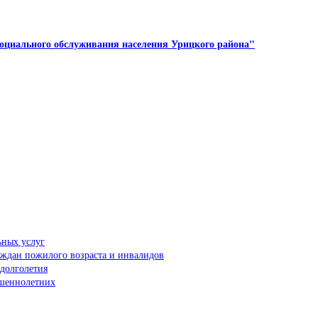
оциального обслуживания населения Урицкого района"
ьных услуг
аждан пожилого возраста и инвалидов
долголетия
ршеннолетних