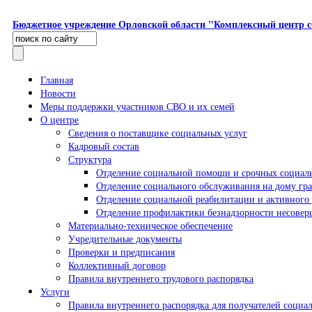
Перейти к основному содержанию
Бюджетное учреждение Орловской области "Комплексный центр с
Поиск
Форма поиска
Главная
Новости
Меры поддержки участников СВО и их семей
О центре
Сведения о поставщике социальных услуг
Кадровый состав
Структура
Отделение социальной помощи и срочных социал
Отделение социального обслуживания на дому гр
Отделение социальной реабилитации и активного 
Отделение профилактики безнадзорности несове
Материально-техническое обеспечение
Учредительные документы
Проверки и предписания
Коллективный договор
Правила внутреннего трудового распорядка
Услуги
Правила внутреннего распорядка для получателей социа