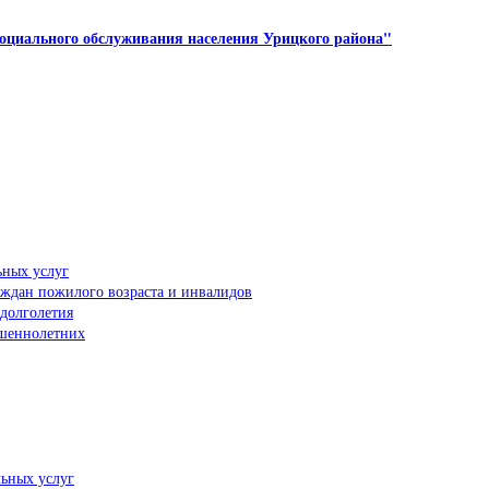
оциального обслуживания населения Урицкого района"
ьных услуг
аждан пожилого возраста и инвалидов
долголетия
ршеннолетних
льных услуг